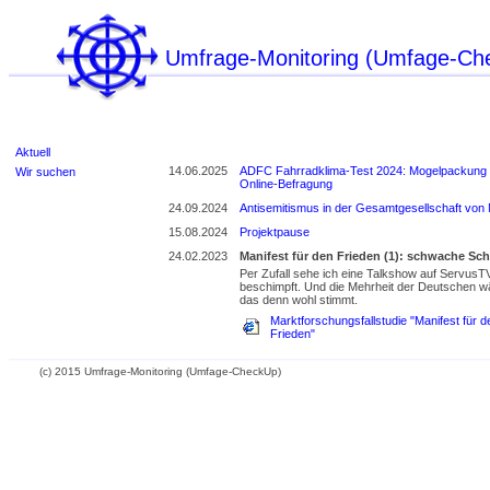
Umfrage-Monitoring (Umfage-Ch
Aktuell
14.06.2025
ADFC Fahrradklima-Test 2024: Mogelpackung - k
Wir suchen
Online-Befragung
24.09.2024
Antisemitismus in der Gesamtgesellschaft von
15.08.2024
Projektpause
24.02.2023
Manifest für den Frieden (1): schwache Sc
Per Zufall sehe ich eine Talkshow auf ServusTV
beschimpft. Und die Mehrheit der Deutschen wäre
das denn wohl stimmt.
Marktforschungsfallstudie "Manifest für d
Frieden"
(c) 2015 Umfrage-Monitoring (Umfage-CheckUp)