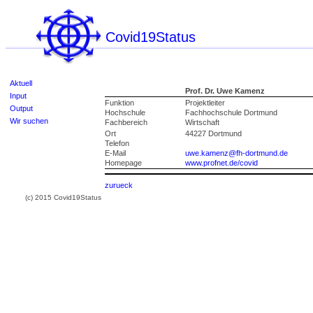
Covid19Status
Aktuell
Prof. Dr. Uwe Kamenz
Input
Funktion
Projektleiter
Output
Hochschule
Fachhochschule Dortmund
Wir suchen
Fachbereich
Wirtschaft
Ort
44227 Dortmund
Telefon
E-Mail
uwe.kamenz@fh-dortmund.de
Homepage
www.profnet.de/covid
zurueck
(c) 2015 Covid19Status