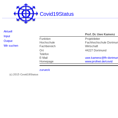
Covid19Status
Aktuell
Prof. Dr. Uwe Kamenz
Input
Funktion
Projektleiter
Output
Hochschule
Fachhochschule Dortmu
Wir suchen
Fachbereich
Wirtschaft
Ort
44227 Dortmund
Telefon
E-Mail
uwe.kamenz@fh-dortmun
Homepage
www.profnet.de/covid
zurueck
(c) 2015 Covid19Status