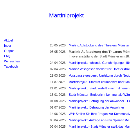
Martiniprojekt
Aktuell
20.05.2026
Martini: Aufstockung des Theaters Münster 
Input
Output
05.05.2026
Martini: Aufstockung des Theaters Müns
FAQ
Infoveranstaltung der Stadt Münster um 18
Wir suchen
24.04.2026
Martiniprojekt: fehlende Genehmigungen für
Tagebuch
02.04.2026
Martini: Vossgasse wieder frei: Hörsterstra
29.03.2026
Vossgasse gesperrt, Umleitung durch Neub
11.02.2026
Martiniprojekt: Stadtrat entscheidet über M
21.01.2026
Martiniprojekt: Stadt verteilt Flyer mit neu
13.01.2026
Stadt Münster: Endbericht kommunale Wä
01.08.2025
Martiniprojekt: Befragung der Anwohner - E
01.07.2025
Martiniprojekt: Befragung der Anwohner
14.06.2025
WN: Stellen Sie Ihre Fragen zur Kommunal
03.04.2025
Martiniprojekt: Anfrage an Frau Spinnen /M
02.04.2025
Martiniprojekt - Stadt Münster stellt das Mart