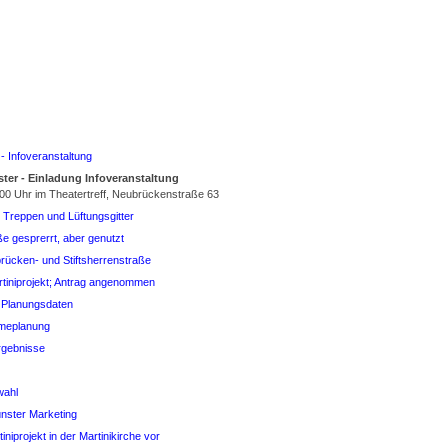
- Infoveranstaltung
ter - Einladung Infoveranstaltung
:00 Uhr im Theatertreff, Neubrückenstraße 63
 Treppen und Lüftungsgitter
ße gesprerrt, aber genutzt
rücken- und Stiftsherrenstraße
artiniprojekt; Antrag angenommen
en Planungsdaten
rmeplanung
rgebnisse
wahl
ünster Marketing
iniprojekt in der Martinikirche vor