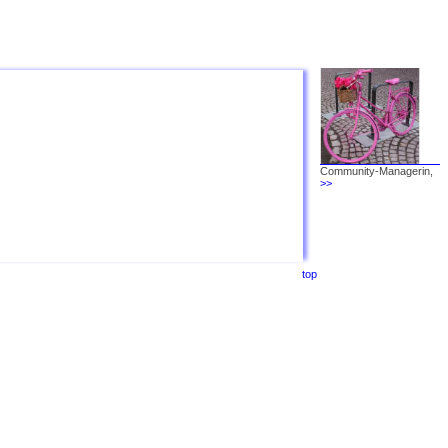
Community-Managerin,
>>
top