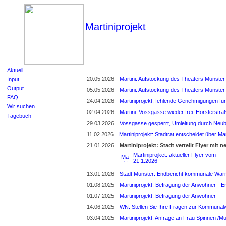
Martiniprojekt
Aktuell
20.05.2026
Martini: Aufstockung des Theaters Münster 
Input
Output
05.05.2026
Martini: Aufstockung des Theaters Münster 
FAQ
24.04.2026
Martiniprojekt: fehlende Genehmigungen für
Wir suchen
02.04.2026
Martini: Vossgasse wieder frei: Hörsterstra
Tagebuch
29.03.2026
Vossgasse gesperrt, Umleitung durch Neub
11.02.2026
Martiniprojekt: Stadtrat entscheidet über M
21.01.2026
Martiniprojekt: Stadt verteilt Flyer mit
Martiniprojket: aktueller Flyer vom
21.1.2026
13.01.2026
Stadt Münster: Endbericht kommunale Wä
01.08.2025
Martiniprojekt: Befragung der Anwohner - E
01.07.2025
Martiniprojekt: Befragung der Anwohner
14.06.2025
WN: Stellen Sie Ihre Fragen zur Kommunal
03.04.2025
Martiniprojekt: Anfrage an Frau Spinnen /M