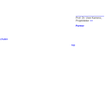
Prof. Dr. Uwe Kamenz,
Projektleiter
>>
Partner
schulen
top