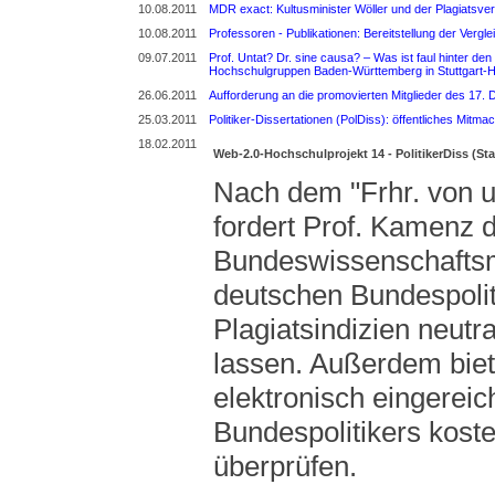
10.08.2011
MDR exact: Kultusminister Wöller und der Plagiatsve
10.08.2011
Professoren - Publikationen: Bereitstellung der Verg
09.07.2011
Prof. Untat? Dr. sine causa? – Was ist faul hinter 
Hochschulgruppen Baden-Württemberg in Stuttgart-
26.06.2011
Aufforderung an die promovierten Mitglieder des 17. 
25.03.2011
Politiker-Dissertationen (PolDiss): öffentliches Mitma
18.02.2011
Web-2.0-Hochschulprojekt 14 - PolitikerDiss (St
Nach dem "Frhr. von u
fordert Prof. Kamenz d
Bundeswissenschaftsmi
deutschen Bundespoliti
Plagiatsindizien neut
lassen. Außerdem biet
elektronisch eingereic
Bundespolitikers koste
überprüfen.