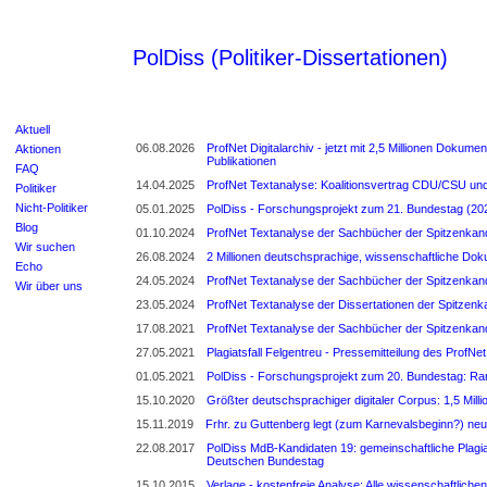
PolDiss (Politiker-Dissertationen)
Aktuell
06.08.2026
ProfNet Digitalarchiv - jetzt mit 2,5 Millionen Dokum
Aktionen
Publikationen
FAQ
14.04.2025
ProfNet Textanalyse: Koalitionsvertrag CDU/CSU u
Politiker
Nicht-Politiker
05.01.2025
PolDiss - Forschungsprojekt zum 21. Bundestag (202
Blog
01.10.2024
ProfNet Textanalyse der Sachbücher der Spitzenkan
Wir suchen
26.08.2024
2 Millionen deutschsprachige, wissenschaftliche Do
Echo
24.05.2024
ProfNet Textanalyse der Sachbücher der Spitzenkan
Wir über uns
23.05.2024
ProfNet Textanalyse der Dissertationen der Spitzen
17.08.2021
ProfNet Textanalyse der Sachbücher der Spitzenkan
27.05.2021
Plagiatsfall Felgentreu - Pressemitteilung des ProfNet 
01.05.2021
PolDiss - Forschungsprojekt zum 20. Bundestag: Rank
15.10.2020
Größter deutschsprachiger digitaler Corpus: 1,5 Mill
15.11.2019
Frhr. zu Guttenberg legt (zum Karnevalsbeginn?) neu
22.08.2017
PolDiss MdB-Kandidaten 19: gemeinschaftliche Plagia
Deutschen Bundestag
15.10.2015
Verlage - kostenfreie Analyse: Alle wissenschaftlichen