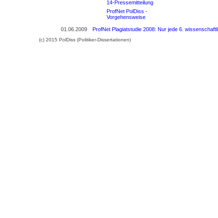
14-Pressemitteilung
ProfNet PolDiss -
Vorgehensweise
01.06.2009
ProfNet Plagiatstudie 2008: Nur jede 6. wissenschaftli
(c) 2015 PolDiss (Politiker-Dissertationen)