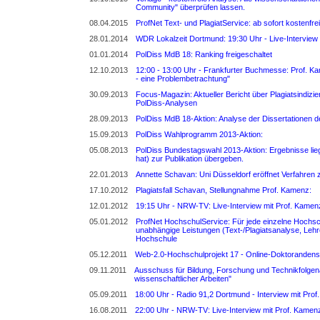
Community" überprüfen lassen.
08.04.2015
ProfNet Text- und PlagiatService: ab sofort kostenfre
28.01.2014
WDR Lokalzeit Dortmund: 19:30 Uhr - Live-Interview
01.01.2014
PolDiss MdB 18: Ranking freigeschaltet
12.10.2013
12:00 - 13:00 Uhr - Frankfurter Buchmesse: Prof. Ka
- eine Problembetrachtung"
30.09.2013
Focus-Magazin: Aktueller Bericht über Plagiatsindizi
PolDiss-Analysen
28.09.2013
PolDiss MdB 18-Aktion: Analyse der Dissertationen 
15.09.2013
PolDiss Wahlprogramm 2013-Aktion:
05.08.2013
PolDiss Bundestagswahl 2013-Aktion: Ergebnisse li
hat) zur Publikation übergeben.
22.01.2013
Annette Schavan: Uni Düsseldorf eröffnet Verfahren z
17.10.2012
Plagiatsfall Schavan, Stellungnahme Prof. Kamenz:
12.01.2012
19:15 Uhr - NRW-TV: Live-Interview mit Prof. Kamen
05.01.2012
ProfNet HochschulService: Für jede einzelne Hochsc
unabhängige Leistungen (Text-/Plagiatsanalyse, Lehre
Hochschule
05.12.2011
Web-2.0-Hochschulprojekt 17 - Online-Doktorandens
09.11.2011
Ausschuss für Bildung, Forschung und Technikfolge
wissenschaftlicher Arbeiten"
05.09.2011
18:00 Uhr - Radio 91,2 Dortmund - Interview mit Pro
16.08.2011
22:00 Uhr - NRW-TV: Live-Interview mit Prof. Kamen