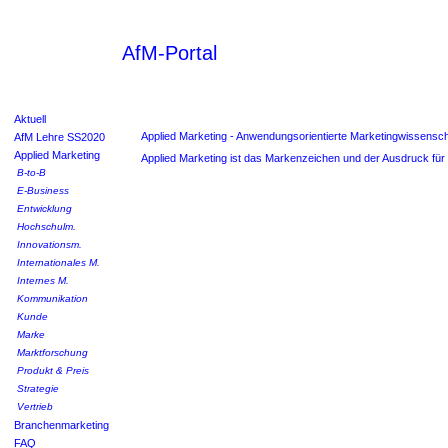
AfM-Portal
Aktuell
Applied Marketing - Anwendungsorientierte Marketingwissensch
AfM Lehre SS2020
Applied Marketing
Applied Marketing ist das Markenzeichen und der Ausdruck für
B-to-B
E-Business
Entwicklung
Hochschulm.
Innovationsm.
Internationales M.
Internes M.
Kommunikation
Kunde
Marke
Marktforschung
Produkt & Preis
Strategie
Vertrieb
Branchenmarketing
FAQ