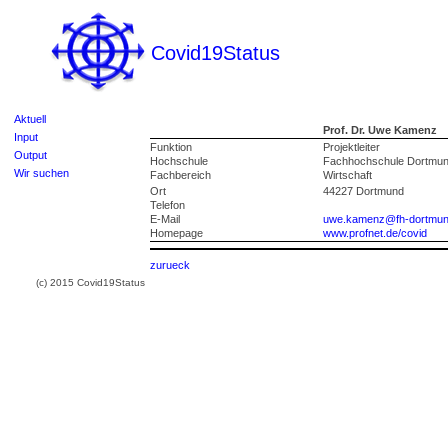
Covid19Status
Aktuell
Prof. Dr. Uwe Kamenz
Input
Funktion
Projektleiter
Output
Hochschule
Fachhochschule Dortmu
Wir suchen
Fachbereich
Wirtschaft
Ort
44227 Dortmund
Telefon
E-Mail
uwe.kamenz@fh-dortmun
Homepage
www.profnet.de/covid
zurueck
(c) 2015 Covid19Status