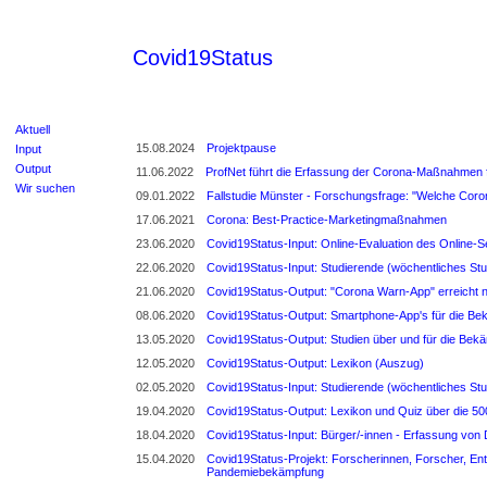
Covid19Status
Aktuell
15.08.2024
Projektpause
Input
Output
11.06.2022
ProfNet führt die Erfassung der Corona-Maßnahmen f
Wir suchen
09.01.2022
Fallstudie Münster - Forschungsfrage: "Welche Coro
17.06.2021
Corona: Best-Practice-Marketingmaßnahmen
23.06.2020
Covid19Status-Input: Online-Evaluation des Online-
22.06.2020
Covid19Status-Input: Studierende (wöchentliches St
21.06.2020
Covid19Status-Output: "Corona Warn-App" erreicht n
08.06.2020
Covid19Status-Output: Smartphone-App's für die B
13.05.2020
Covid19Status-Output: Studien über und für die Be
12.05.2020
Covid19Status-Output: Lexikon (Auszug)
02.05.2020
Covid19Status-Input: Studierende (wöchentliches S
19.04.2020
Covid19Status-Output: Lexikon und Quiz über die 500
18.04.2020
Covid19Status-Input: Bürger/-innen - Erfassung von
15.04.2020
Covid19Status-Projekt: Forscherinnen, Forscher, En
Pandemiebekämpfung