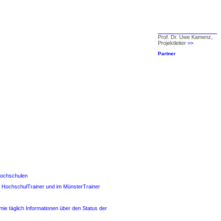
Prof. Dr. Uwe Kamenz,
Projektleiter
>>
Partner
Hochschulen
im HochschulTrainer und im MünsterTrainer
e täglich Informationen über den Status der