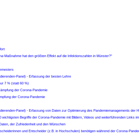
ort
na-Maßnahme hat den größten Effekt auf die Infektionszahlen in Münster?"
Semesters
udierenden-Panel) - Erfassung der besten Lehre
ur 7 % (statt 60 %)
ekämpfung der Corona-Pandemie
kämpfung der Corona-Pandemie
tudierenden-Panel) - Erfassung von Daten zur Optimierung des Pandemiemanagements der 
 wichtigsten Begriffe der Corona-Pandemie mit Bildern, Videos und weiterführenden Links 
 Daten, der Zufriedenheit und den Wünschen
tscheiderinnen und Entscheider (z.B. in Hochschulen) benötigen während der Corona-Pandemi