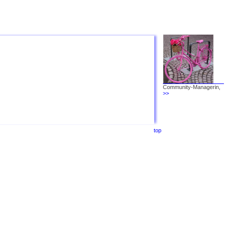
Community-Managerin,
>>
top