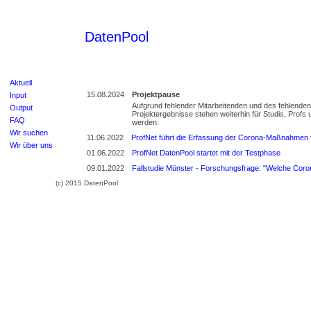
DatenPool
Aktuell
15.08.2024
Projektpause
Input
Aufgrund fehlender Mitarbeitenden und des fehlenden P
Output
Projektergebnisse stehen weiterhin für Studis, Profs
FAQ
werden.
Wir suchen
11.06.2022
ProfNet führt die Erfassung der Corona-Maßnahmen f
Wir über uns
01.06.2022
ProfNet DatenPool startet mit der Testphase
09.01.2022
Fallstudie Münster - Forschungsfrage: "Welche Coro
(c) 2015 DatenPool