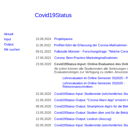
Covid19Status
Aktuell
15.08.2024
Projektpause
Input
Output
11.06.2022
ProfNet führt die Erfassung der Corona-Maßnahmen f
Wir suchen
09.01.2022
Fallstudie Münster - Forschungsfrage: "Welche Coro
17.06.2021
Corona: Best-Practice-Marketingmaßnahmen
23.06.2020
Covid19Status-Input: Online-Evaluation des Onl
Ab sofort können alle Studierenden alle Vorlesungen 
Evaluationsbögen zur Verfügung zu stellen. Ansonste
Lehrevaluation im Online-Semester SS2020 - P
Lehrevaluation im Online-Semester SS2020 -
Rektorenanschreiben
22.06.2020
Covid19Status-Input: Studierende (wöchentliches St
21.06.2020
Covid19Status-Output: "Corona Warn-App" erreicht n
08.06.2020
Covid19Status-Output: Smartphone-App's für die B
13.05.2020
Covid19Status-Output: Studien über und für die Be
12.05.2020
Covid19Status-Output: Lexikon (Auszug)
02.05.2020
Covid19Status-Input: Studierende (wöchentliches S