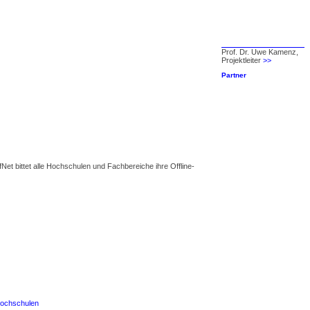
Prof. Dr. Uwe Kamenz,
Projektleiter
>>
Partner
Net bittet alle Hochschulen und Fachbereiche ihre Offline-
Hochschulen