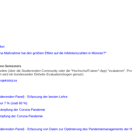
ort
na-Maßnahme hat den größten Effekt auf die Infektionszahlen in Münster?"
ine-Semesters
online (über die Studierenden-Community oder die "HochschulTrainer"-App) "evaluieren". Prof
n wird ein bundesweiter Einheits-Evaluationsbogen genutzt.
rojektskizze
udierenden-Panel) - Erfassung der besten Lehre
ur 7 % (statt 60 %)
ekämpfung der Corona-Pandemie
kämpfung der Corona-Pandemie
tudierenden-Panel) - Erfassung von Daten zur Optimierung des Pandemiemanagements der 