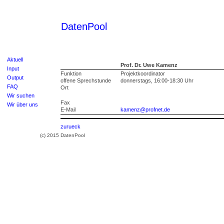
DatenPool
Aktuell
Prof. Dr. Uwe Kamenz
Input
Funktion
Projektkoordinator
Output
offene Sprechstunde
donnerstags, 16:00-18:30 Uhr
FAQ
Ort
Wir suchen
Fax
Wir über uns
E-Mail
kamenz@profnet.de
zurueck
(c) 2015 DatenPool