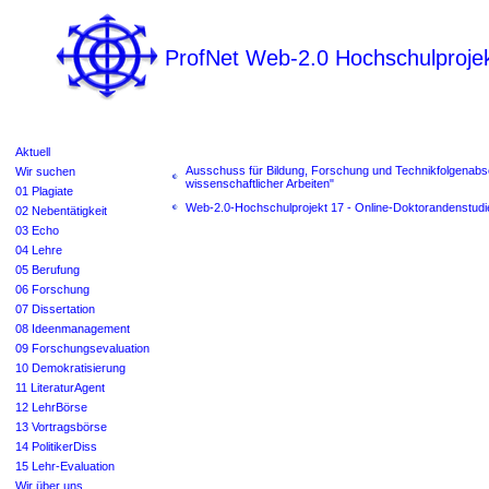
ProfNet Web-2.0 Hochschulproje
Aktuell
Ausschuss für Bildung, Forschung und Technikfolgenabs
Wir suchen
wissenschaftlicher Arbeiten"
01 Plagiate
Web-2.0-Hochschulprojekt 17 - Online-Doktorandenstudi
02 Nebentätigkeit
03 Echo
04 Lehre
05 Berufung
06 Forschung
07 Dissertation
08 Ideenmanagement
09 Forschungsevaluation
10 Demokratisierung
11 LiteraturAgent
12 LehrBörse
13 Vortragsbörse
14 PolitikerDiss
15 Lehr-Evaluation
Wir über uns