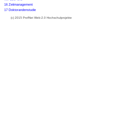
16 Zeitmanagement
17 Doktorandenstudie
(c) 2015 ProfNet Web-2.0 Hochschulprojekte