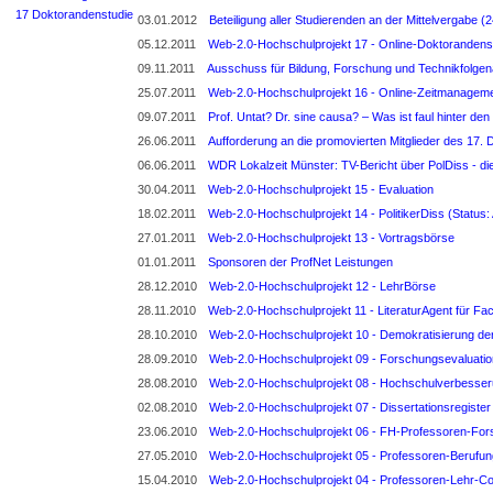
17 Doktorandenstudie
03.01.2012
Beteiligung aller Studierenden an der Mittelvergabe
05.12.2011
Web-2.0-Hochschulprojekt 17 - Online-Doktorandens
09.11.2011
Ausschuss für Bildung, Forschung und Technikfolgen
25.07.2011
Web-2.0-Hochschulprojekt 16 - Online-Zeitmanagem
09.07.2011
Prof. Untat? Dr. sine causa? – Was ist faul hinter
26.06.2011
Aufforderung an die promovierten Mitglieder des 17. 
06.06.2011
WDR Lokalzeit Münster: TV-Bericht über PolDiss - die
30.04.2011
Web-2.0-Hochschulprojekt 15 - Evaluation
18.02.2011
Web-2.0-Hochschulprojekt 14 - PolitikerDiss (Status:
27.01.2011
Web-2.0-Hochschulprojekt 13 - Vortragsbörse
01.01.2011
Sponsoren der ProfNet Leistungen
28.12.2010
Web-2.0-Hochschulprojekt 12 - LehrBörse
28.11.2010
Web-2.0-Hochschulprojekt 11 - LiteraturAgent für F
28.10.2010
Web-2.0-Hochschulprojekt 10 - Demokratisierung de
28.09.2010
Web-2.0-Hochschulprojekt 09 - Forschungsevaluatio
28.08.2010
Web-2.0-Hochschulprojekt 08 - Hochschulverbess
02.08.2010
Web-2.0-Hochschulprojekt 07 - Dissertationsregister
23.06.2010
Web-2.0-Hochschulprojekt 06 - FH-Professoren-Fo
27.05.2010
Web-2.0-Hochschulprojekt 05 - Professoren-Berufun
15.04.2010
Web-2.0-Hochschulprojekt 04 - Professoren-Lehr-C