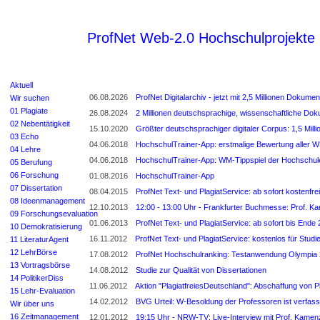
ProfNet Web-2.0 Hochschulprojekte
Aktuell
06.08.2026
ProfNet Digitalarchiv - jetzt mit 2,5 Millionen Dokum
Wir suchen
01 Plagiate
26.08.2024
2 Millionen deutschsprachige, wissenschaftliche Do
02 Nebentätigkeit
15.10.2020
Größter deutschsprachiger digitaler Corpus: 1,5 Mill
03 Echo
04.06.2018
HochschulTrainer-App: erstmalige Bewertung aller W
04 Lehre
04.06.2018
HochschulTrainer-App: WM-Tippspiel der Hochschul
05 Berufung
06 Forschung
01.08.2016
HochschulTrainer-App
07 Dissertation
08.04.2015
ProfNet Text- und PlagiatService: ab sofort kostenfre
08 Ideenmanagement
12.10.2013
12:00 - 13:00 Uhr - Frankfurter Buchmesse: Prof. Ka
09 Forschungsevaluation
01.06.2013
ProfNet Text- und PlagiatService: ab sofort bis Ende 2
10 Demokratisierung
16.11.2012
ProfNet Text- und PlagiatService: kostenlos für St
11 LiteraturAgent
12 LehrBörse
17.08.2012
ProfNet Hochschulranking: Testanwendung Olympia
13 Vortragsbörse
14.08.2012
Studie zur Qualität von Dissertationen
14 PolitikerDiss
11.06.2012
Aktion "PlagiatfreiesDeutschland": Abschaffung von P
15 Lehr-Evaluation
14.02.2012
BVG Urteil: W-Besoldung der Professoren ist verfas
Wir über uns
16 Zeitmanagement
12.01.2012
19:15 Uhr - NRW-TV: Live-Interview mit Prof. Kamen