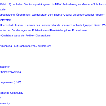
 (249 Mio. €) nach dem Studiumsqualitätsgesetz in NRW: Aufforderung an Ministerin Schulze 
tudie
abschätzung: Öffentliches Fachgespräch zum Thema "Qualität wissenschaftlicher Arbeiten"
entsystem
 den Hochschulkulissen? - Seminar des Landesverbands Liberaler Hochschulgruppen Baden-Wü
Deutschen Bundestages zur Publikation und Bereitstellung ihrer Promotionen
 Qualitätsanalyse der Politiker-Disserationen
 Ablehnung - auf Nachfrage von Journalisten)
achbücher
r Selbstverwaltung
n
erungswesen (HVW)
rschungs-Community
g
ommunity