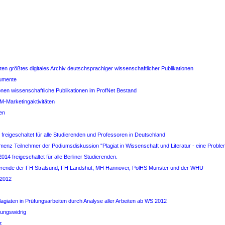
enten größtes digitales Archiv deutschsprachiger wissenschaftlicher Publikationen
kumente
ionen wissenschaftliche Publikationen im ProfNet Bestand
M-Marketingaktivitäten
en
i freigeschaltet für alle Studierenden und Professoren in Deutschland
menz Teilnehmer der Podiumsdiskussion "Plagiat in Wissenschaft und Literatur - eine Probl
014 freigeschaltet für alle Berliner Studierenden.
udierende der FH Stralsund, FH Landshut, MH Hannover, PolHS Münster und der WHU
 2012
lagiaten in Prüfungsarbeiten durch Analyse aller Arbeiten ab WS 2012
sungswidrig
z