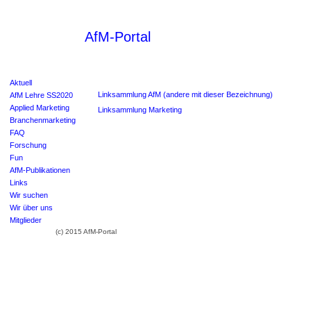
AfM-Portal
Aktuell
Linksammlung AfM (andere mit dieser Bezeichnung)
AfM Lehre SS2020
Applied Marketing
Linksammlung Marketing
Branchenmarketing
FAQ
Forschung
Fun
AfM-Publikationen
Links
Wir suchen
Wir über uns
Mitglieder
(c) 2015 AfM-Portal