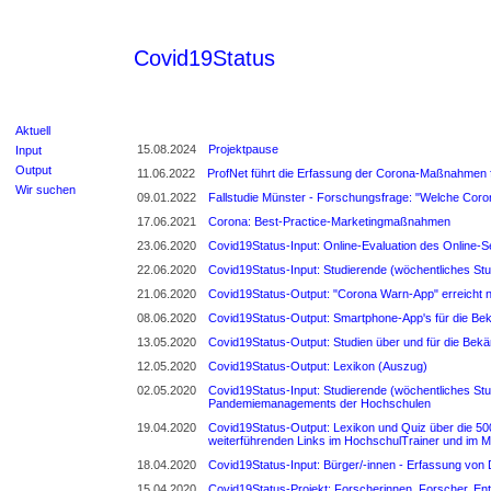
Covid19Status
Aktuell
15.08.2024
Projektpause
Input
Output
11.06.2022
ProfNet führt die Erfassung der Corona-Maßnahmen f
Wir suchen
09.01.2022
Fallstudie Münster - Forschungsfrage: "Welche Coro
17.06.2021
Corona: Best-Practice-Marketingmaßnahmen
23.06.2020
Covid19Status-Input: Online-Evaluation des Online-
22.06.2020
Covid19Status-Input: Studierende (wöchentliches St
21.06.2020
Covid19Status-Output: "Corona Warn-App" erreicht n
08.06.2020
Covid19Status-Output: Smartphone-App's für die B
13.05.2020
Covid19Status-Output: Studien über und für die Be
12.05.2020
Covid19Status-Output: Lexikon (Auszug)
02.05.2020
Covid19Status-Input: Studierende (wöchentliches St
Pandemiemanagements der Hochschulen
19.04.2020
Covid19Status-Output: Lexikon und Quiz über die 500
weiterführenden Links im HochschulTrainer und im M
18.04.2020
Covid19Status-Input: Bürger/-innen - Erfassung von
15.04.2020
Covid19Status-Projekt: Forscherinnen, Forscher, En