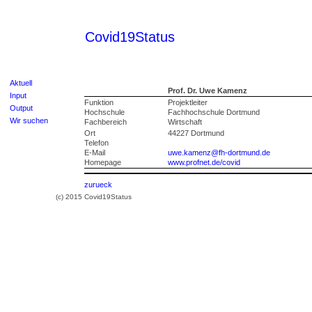
Covid19Status
Aktuell
Prof. Dr. Uwe Kamenz
Input
Funktion
Projektleiter
Output
Hochschule
Fachhochschule Dortmund
Wir suchen
Fachbereich
Wirtschaft
Ort
44227 Dortmund
Telefon
E-Mail
uwe.kamenz@fh-dortmund.de
Homepage
www.profnet.de/covid
zurueck
(c) 2015 Covid19Status