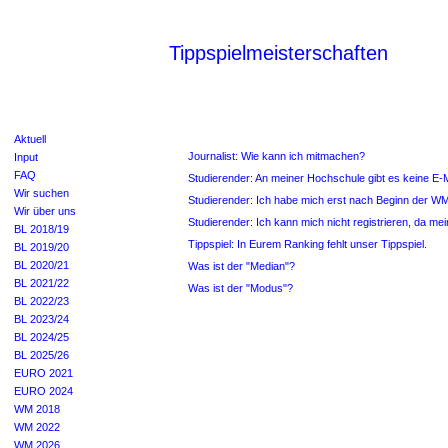
Tippspielmeisterschaften
Aktuell
Journalist: Wie kann ich mitmachen?
Input
FAQ
Studierender: An meiner Hochschule gibt es keine E-M
Wir suchen
Studierender: Ich habe mich erst nach Beginn der WM
Wir über uns
Studierender: Ich kann mich nicht registrieren, da mei
BL 2018/19
Tippspiel: In Eurem Ranking fehlt unser Tippspiel.
BL 2019/20
BL 2020/21
Was ist der "Median"?
BL 2021/22
Was ist der "Modus"?
BL 2022/23
BL 2023/24
BL 2024/25
BL 2025/26
EURO 2021
EURO 2024
WM 2018
WM 2022
WM 2026