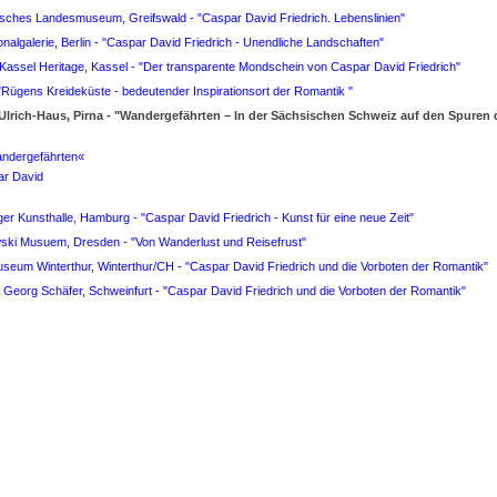
sches Landesmuseum, Greifswald - "Caspar David Friedrich. Lebenslinien"
onalgalerie, Berlin - "Caspar David Friedrich - Unendliche Landschaften"
Kassel Heritage, Kassel - "Der transparente Mondschein von Caspar David Friedrich"
"Rügens Kreideküste - bedeutender Inspirationsort der Romantik "
r-Ulrich-Haus, Pirna - "Wandergefährten – In der Sächsischen Schweiz auf den Spuren
andergefährten«
par David
r Kunsthalle, Hamburg - "Caspar David Friedrich - Kunst für eine neue Zeit"
wski Musuem, Dresden - "Von Wanderlust und Reisefrust"
useum Winterthur, Winterthur/CH - "Caspar David Friedrich und die Vorboten der Romantik"
Georg Schäfer, Schweinfurt - "Caspar David Friedrich und die Vorboten der Romantik"