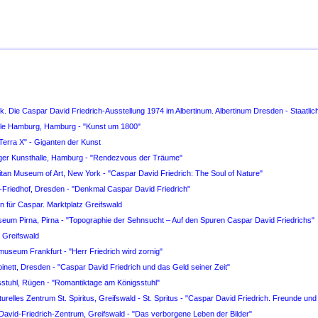
k. Die Caspar David Friedrich-Ausstellung 1974 im Albertinum. Albertinum Dresden - Staat
alle Hamburg, Hamburg - "Kunst um 1800"
erra X" - Giganten der Kunst
rger Kunsthalle, Hamburg - "Rendezvous der Träume"
itan Museum of Art, New York - "Caspar David Friedrich: The Soul of Nature"
s-Friedhof, Dresden - "Denkmal Caspar David Friedrich"
n für Caspar. Marktplatz Greifswald
seum Pirna, Pirna - "Topographie der Sehnsucht – Auf den Spuren Caspar David Friedrichs"
, Greifswald
useum Frankfurt - "Herr Friedrich wird zornig"
inett, Dresden - "Caspar David Friedrich und das Geld seiner Zeit"
sstuhl, Rügen - "Romantiktage am Königsstuhl"
urelles Zentrum St. Spiritus, Greifswald - St. Spritus - "Caspar David Friedrich. Freunde un
David-Friedrich-Zentrum, Greifswald - "Das verborgene Leben der Bilder"