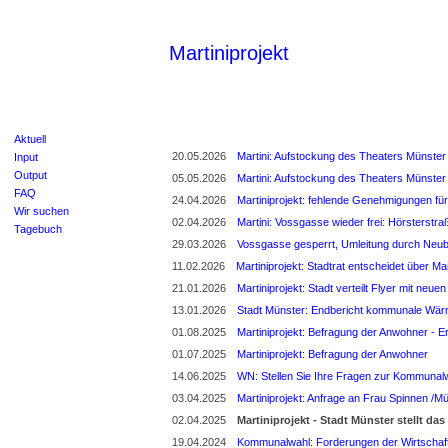
Martiniprojekt
Aktuell
20.05.2026
Martini: Aufstockung des Theaters Münster 
Input
Output
05.05.2026
Martini: Aufstockung des Theaters Münster 
FAQ
24.04.2026
Martiniprojekt: fehlende Genehmigungen für
Wir suchen
02.04.2026
Martini: Vossgasse wieder frei: Hörsterstra
Tagebuch
29.03.2026
Vossgasse gesperrt, Umleitung durch Neub
11.02.2026
Martiniprojekt: Stadtrat entscheidet über M
21.01.2026
Martiniprojekt: Stadt verteilt Flyer mit neu
13.01.2026
Stadt Münster: Endbericht kommunale Wä
01.08.2025
Martiniprojekt: Befragung der Anwohner - E
01.07.2025
Martiniprojekt: Befragung der Anwohner
14.06.2025
WN: Stellen Sie Ihre Fragen zur Kommunal
03.04.2025
Martiniprojekt: Anfrage an Frau Spinnen /M
02.04.2025
Martiniprojekt - Stadt Münster stellt das
19.04.2024
Kommunalwahl: Forderungen der Wirtschaf