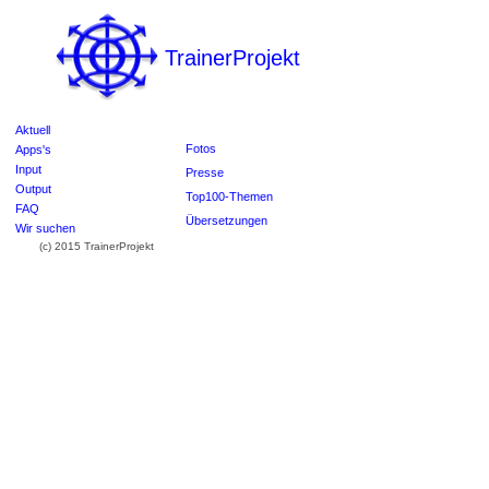
TrainerProjekt
Aktuell
Fotos
Apps's
Input
Presse
Output
Top100-Themen
FAQ
Übersetzungen
Wir suchen
(c) 2015 TrainerProjekt