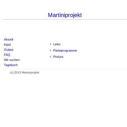
Martiniprojekt
Aktuell
Links
Input
Output
Parteiprogramme
FAQ
Presse
Wir suchen
Tagebuch
(c) 2015 Martiniprojekt