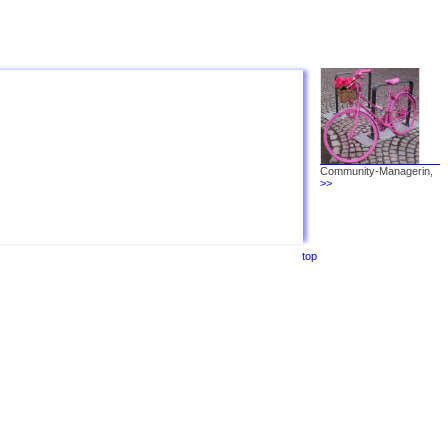
Community-Managerin,
>>
top