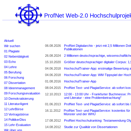
ProfNet Web-2.0 Hochschulproje
Aktuell
06.08.2026
ProfNet Digitalarchiv - jetzt mit 2,5 Millionen
Wir suchen
Publikationen
01 Plagiate
26.08.2024
2 Millionen deutschsprachige, wissenschaftli
02 Nebentätigkeit
03 Echo
15.10.2020
Größter deutschsprachiger digitaler Corpus: 1,
04 Lehre
04.06.2018
HochschulTrainer-App: erstmalige Bewertung a
05 Berufung
04.06.2018
HochschulTrainer-App: WM-Tippspiel der Hoc
06 Forschung
01.08.2016
HochschulTrainer-App
07 Dissertation
08.04.2015
ProfNet Text- und PlagiatService: ab sofort kos
08 Ideenmanagement
09 Forschungsevaluation
12.10.2013
12:00 - 13:00 Uhr - Frankfurter Buchmesse: Pr
und Literatur - eine Problembetrachtung"
10 Demokratisierung
11 LiteraturAgent
01.06.2013
ProfNet Text- und PlagiatService: ab sofort bis 
12 LehrBörse
16.11.2012
ProfNet Text- und PlagiatService: kostenlos f
Münster und der WHU
13 Vortragsbörse
14 PolitikerDiss
17.08.2012
ProfNet Hochschulranking: Testanwendung Ol
15 Lehr-Evaluation
14.08.2012
Studie zur Qualität von Dissertationen
Wir über uns