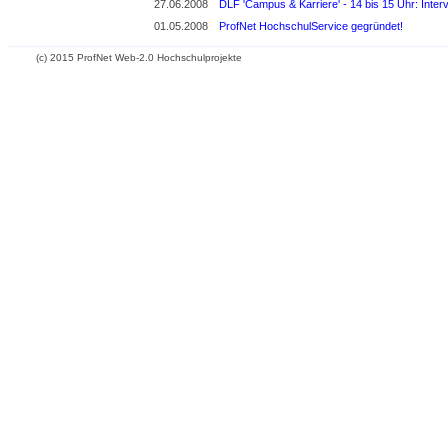
27.06.2008
DLF 'Campus & Karriere' - 14 bis 15 Uhr: Inte
01.05.2008
ProfNet HochschulService gegründet!
(c) 2015 ProfNet Web-2.0 Hochschulprojekte