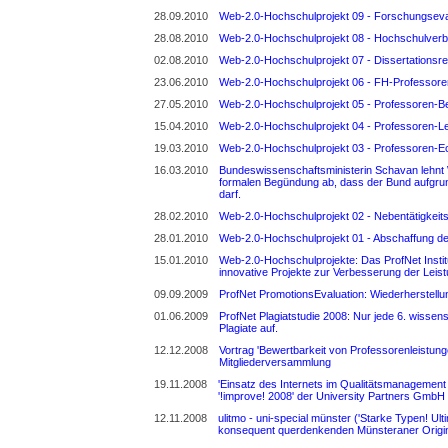
28.09.2010
Web-2.0-Hochschulprojekt 09 - Forschungseva
28.08.2010
Web-2.0-Hochschulprojekt 08 - Hochschulve
02.08.2010
Web-2.0-Hochschulprojekt 07 - Dissertationsre
23.06.2010
Web-2.0-Hochschulprojekt 06 - FH-Professo
27.05.2010
Web-2.0-Hochschulprojekt 05 - Professoren-B
15.04.2010
Web-2.0-Hochschulprojekt 04 - Professoren-
19.03.2010
Web-2.0-Hochschulprojekt 03 - Professoren-E
16.03.2010
Bundeswissenschaftsministerin Schavan lehnt
formalen Begündung ab, dass der Bund aufgrund
darf.
28.02.2010
Web-2.0-Hochschulprojekt 02 - Nebentätigkeits
28.01.2010
Web-2.0-Hochschulprojekt 01 - Abschaffung der
15.01.2010
Web-2.0-Hochschulprojekte: Das ProfNet Institu
innovative Projekte zur Verbesserung der Lei
09.09.2009
ProfNet PromotionsEvaluation: Wiederherstellun
01.06.2009
ProfNet Plagiatstudie 2008: Nur jede 6. wissensc
Plagiate auf.
12.12.2008
Vortrag 'Bewertbarkeit von Professorenleistu
Mitgliederversammlung
19.11.2008
'Einsatz des Internets im Qualitätsmanagement
'!improve! 2008' der University Partners GmbH
12.11.2008
ulitmo - uni-special münster ('Starke Typen! Ul
konsequent querdenkenden Münsteraner Original