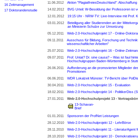
11.06.2012
Aktion "PlagiatfreiesDeutschland": Abschaffung
16 Zeitmanagement
14.02.2012
BVG Urteil: W-Besoldung der Professoren ist v
17 Doktorandenstudie
12.01.2012
19:15 Uhr - NRW-TV: Live-Interview mit Prof.
03.01.2012
Beteiligung aller Studierenden an der Mittelve
an Ministerin Schulze zur Umsetzung
05.12.2011
Web-2.0-Hochschulprojekt 17 - Online-Doktora
09.11.2011
Ausschuss für Bildung, Forschung und Technik
wissenschaftlicher Arbeiten"
25.07.2011
Web-2.0-Hochschulprojekt 16 - Online-Zeitm
09.07.2011
Prof. Untat? Dr. sine causa? – Was ist faul hi
Hochschulgruppen Baden-Württemberg in Stut
26.06.2011
Aufforderung an die promovierten Mitglieder de
Promotionen
06.06.2011
WDR Lokalzeit Münster: TV-Bericht über PolDiss
30.04.2011
Web-2.0-Hochschulprojekt 15 - Evaluation
18.02.2011
Web-2.0-Hochschulprojekt 14 - PolitikerDiss (S
27.01.2011
Web-2.0-Hochschulprojekt 13 - Vortragsbör
13-Schavan-
Brief
01.01.2011
Sponsoren der ProfNet Leistungen
28.12.2010
Web-2.0-Hochschulprojekt 12 - LehrBörse
28.11.2010
Web-2.0-Hochschulprojekt 11 - LiteraturAgent 
28.10.2010
Web-2.0-Hochschulprojekt 10 - Demokratisieru