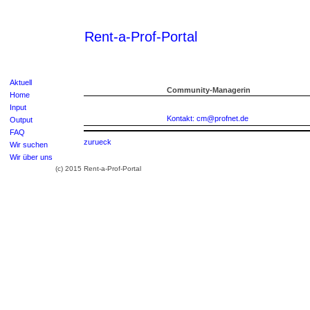
Rent-a-Prof-Portal
Aktuell
Community-Managerin
Home
Input
Kontakt: cm@profnet.de
Output
FAQ
zurueck
Wir suchen
Wir über uns
(c) 2015 Rent-a-Prof-Portal